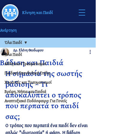
Κίνηση και Παιδί
Ανάρτηση
Όλα Παιδί
Δρ. Ελένη Θεοδωρου
Όλα Παιδί
Βάδιση και Παιδιά
Αθλητικοί Τραυματισμοί
Η σημασία της σωστής 
Παιδική Σπονδυλική Στήλη
βάδισης – Τι 
Χορευτές και Τραυματισμοί
Βρέφη, Νήπια και Παιδιά
αποκαλύπτει ο τρόπος 
Αναπτυξιακό Ποδόσφαιρο: Για Γονείς
που περπατά το παιδί 
σας;
Ο τρόπος που περπατά ένα παιδί 
δεν είναι 
απλώς "ιδιοτροπία" ή φάση
. Η βάδιση 