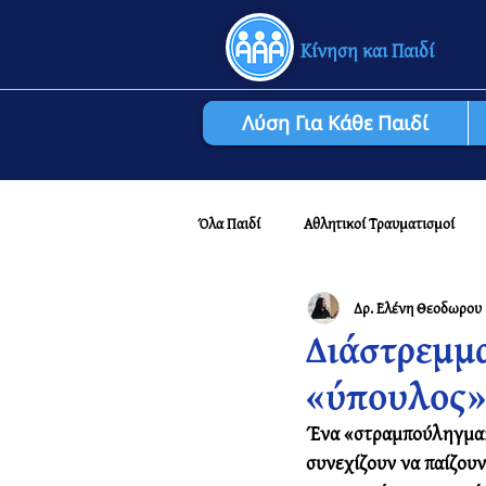
Κίνηση και Παιδί
Λύση Για Κάθε Παιδί
Όλα Παιδί
Αθλητικοί Τραυματισμοί
Δρ. Ελένη Θεοδωρου
Αναπτυξιακό Ποδόσφαιρο: Για Γονείς
Διάστρεμμ
«ύπουλος»
Ένα «στραμπούληγμα» 
συνεχίζουν να παίζουν