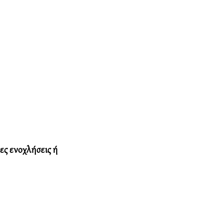
ες ενοχλήσεις ή 