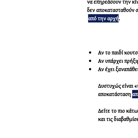
να επηρεάσουν την κί
δεν αποκατασταθούν 
από την αρχή
.
Αν το παιδί κουτσ
Αν υπάρχει πρήξι
Αν έχει ξαναπάθει
Δυστυχώς είναι «
αποκατάσταση 
απ
Δείτε το πιο κάτω
και τις διαβαθμί