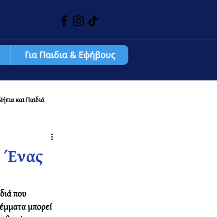
Για Παιδια & Εφήβους
Νήπια και Παιδιά
: Ένας
διά που 
ρέμματα μπορεί 