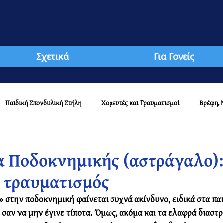
Σχετικά
Για Γονείς
Παιδική Σπονδυλική Στήλη
Χορευτές και Τραυματισμοί
Βρέφη, 
α Ποδοκνημικής (αστράγαλο)
 τραυματισμός
στην ποδοκνημική φαίνεται συχνά ακίνδυνο, ειδικά στα παι
 σαν να μην έγινε τίποτα. Όμως, ακόμα και τα ελαφρά διαστ