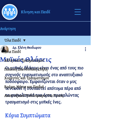
Κίνηση και Παιδί
Ανάρτηση
Όλα Παιδί
Δρ. Ελένη Θεοδωρου
Όλα Παιδί
Μυϊκές Θλάσεις
Αθλητικοί Τραυματισμοί
Οι μυϊκές θλάσεις είναι ένας από τους πιο 
Παιδική Σπονδυλική Στήλη
συχνούς τραυματισμούς στο αναπτυξιακό 
Χορευτές και Τραυματισμοί
ποδόσφαιρο. Εμφανίζονται όταν ο μυς 
Βρέφη, Νήπια και Παιδιά
τεντωθεί ή συσπαστεί απότομα πέρα από 
τα φυσιολογικά του όρια, προκαλώντας 
Αναπτυξιακό Ποδόσφαιρο: Για Γονείς
τραυματισμό στις μυϊκές ίνες.
Κύρια Συμπτώματα