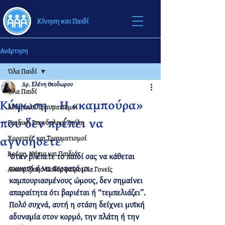
Κίνηση και Παιδί
Ανάρτηση
Όλα Παιδί
Δρ. Ελένη Θεοδωρου
Όλα Παιδί
Κύφωση – Η «καμπούρα»
Αθλητικοί Τραυματισμοί
που δεν πρέπει να
Παιδική Σπονδυλική Στήλη
αγνοήσετε
Χορευτές και Τραυματισμοί
Βρέφη, Νήπια και Παιδιά
Όταν βλέπετε το παιδί σας να κάθεται 
σκυφτό ή να περπατά με 
Αναπτυξιακό Ποδόσφαιρο: Για Γονείς
καμπουριασμένους ώμους, 
δεν σημαίνει 
απαραίτητα ότι βαριέται ή “τεμπελιάζει”
. 
Πολύ συχνά, αυτή η στάση δείχνει 
μυϊκή 
αδυναμία στον κορμό, την πλάτη ή την 