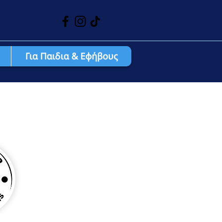
Για Παιδια & Εφήβους
ριστές