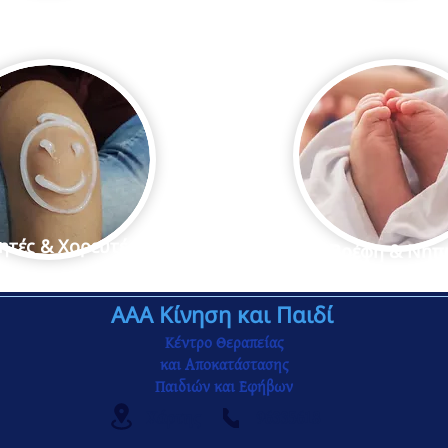
ητές & Χορευτές
Βρέφη & Νήπ
ΑΑΑ Κίνηση και Παιδί
Κέντρο Θεραπείας
και Αποκατάστασης
Παιδιών και Εφήβων
Χάρτης
96335618