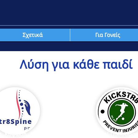
Σχετικά
Για Γονείς
Λύση για κάθε παιδί
η, Κύφωση, Λόρδωση
Νεαροί Ποδοσφαι