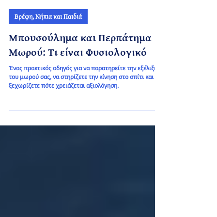
Δρ. Ελένη Θεοδωρου
14 Ιαν
Βρέφη, Νήπια και Παιδιά
Μπουσούλημα και Περπάτημα
Μωρού: Τι είναι Φυσιολογικό
Ένας πρακτικός οδηγός για να παρατηρείτε την εξέλιξη
του μωρού σας, να στηρίζετε την κίνηση στο σπίτι και να
ξεχωρίζετε πότε χρειάζεται αξιολόγηση.