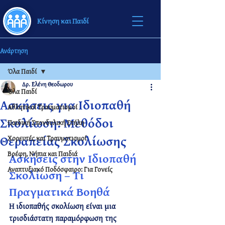
Κίνηση και Παιδί
Ανάρτηση
Όλα Παιδί
Δρ. Ελένη Θεοδωρου
Όλα Παιδί
Ασκήσεις για Ιδιοπαθή
Αθλητικοί Τραυματισμοί
Σκολίωση: Μεθόδοι
Παιδική Σπονδυλική Στήλη
Θεραπείας Σκολίωσης
Χορευτές και Τραυματισμοί
Βρέφη, Νήπια και Παιδιά
Ασκήσεις στην Ιδιοπαθή 
Αναπτυξιακό Ποδόσφαιρο: Για Γονείς
Σκολίωση – Τι 
Πραγματικά Βοηθά
Η 
ιδιοπαθής σκολίωση
 είναι μια 
τρισδιάστατη παραμόρφωση της 