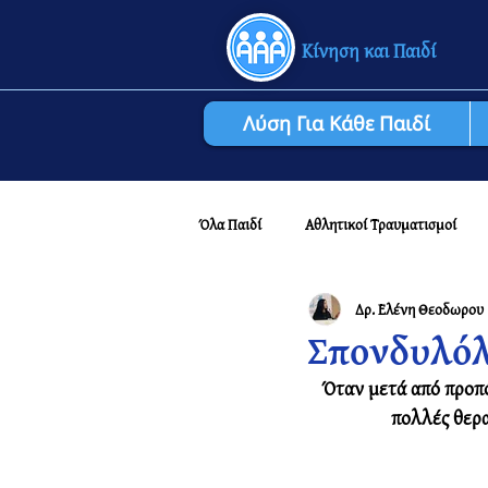
Κίνηση και Παιδί
Λύση Για Κάθε Παιδί
Όλα Παιδί
Αθλητικοί Τραυματισμοί
Δρ. Ελένη Θεοδωρου
Αναπτυξιακό Ποδόσφαιρο: Για Γονείς
Σπονδυλό
Όταν μετά από προπό
πολλές θερα