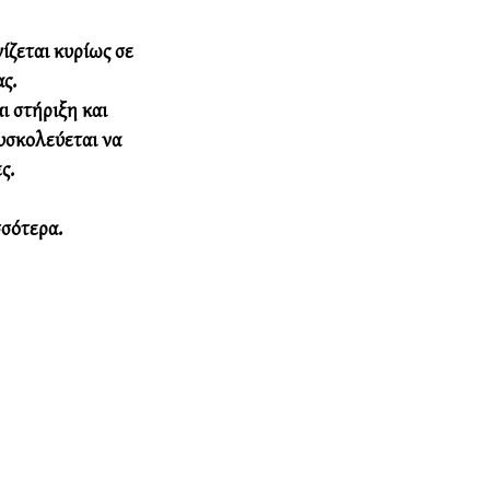
ίζεται κυρίως σε 
ς. 
ι στήριξη και 
υσκολεύεται να 
ς.
σσότερα.