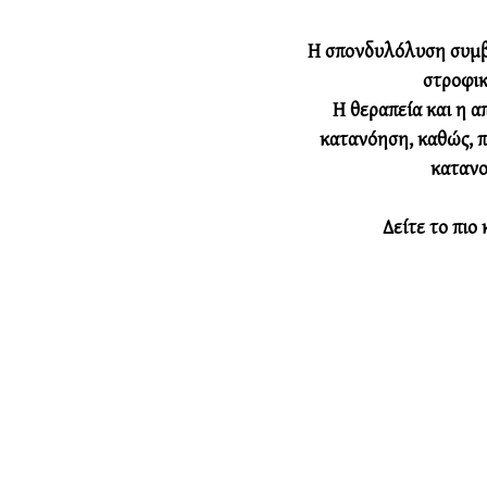
Η σπονδυλόλυση συμβ
στροφικ
Η θεραπεία και η α
κατανόηση, καθώς, π
κατανοή
Δείτε το πιο