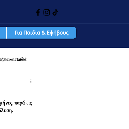
Για Παιδια & Εφήβους
Νήπια και Παιδιά
ήνες, παρά τις 
όλυση. 