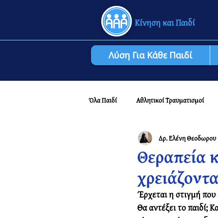
Κίνηση και Παιδί
Λύση Για Κάθε Παιδί
Όλα Παιδί
Αθλητικοί Τραυματισμοί
Δρ. Ελένη Θεοδωρου
Αναπτυξιακό Ποδόσφαιρο: Για Γονείς
Θεραπεία κ
χρειάζοντα
Έρχεται η στιγμή που 
Θα αντέξει το παιδί; Κ