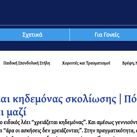
Σχετικά
Για Γονείς
Παιδική Σπονδυλική Στήλη
Χορευτές και Τραυματισμοί
Βρέφη, 
αι κηδεμόνας σκολίωσης | Πό
ι μαζί
ο ειδικός λέει “χρειάζεται κηδεμόνας”. Και αμέσως γεννιούντ
αι “άρα οι ασκήσεις δεν χρειάζονται;”. Στην πραγματικότητα, 