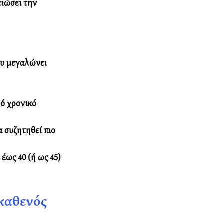
ειώσει την 
ου μεγαλώνει 
ό χρονικό 
 συζητηθεί πιο 
έως 40 (ή ως 45) 
 καθενός