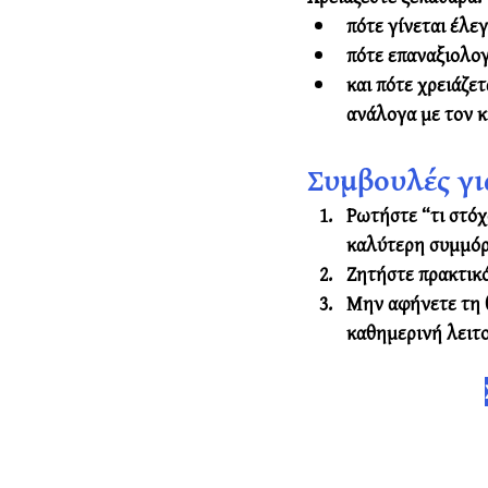
πότε γίνεται έλε
πότε επαναξιολογε
και πότε χρειάζε
ανάλογα με τον κ
Συμβουλές γι
Ρωτήστε “τι στόχ
καλύτερη συμμό
Ζητήστε πρακτικό
Μην αφήνετε τη θ
καθημερινή λειτ