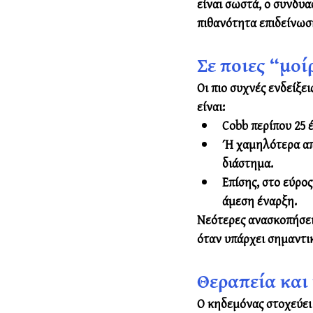
είναι σωστά, ο συνδυα
πιθανότητα επιδείνωσ
Σε ποιες “μοί
Οι πιο συχνές ενδείξε
είναι:
Cobb περίπου 25 έ
Ή χαμηλότερα από
διάστημα.
Επίσης, στο εύρο
άμεση έναρξη.
Νεότερες ανασκοπήσεις
όταν υπάρχει σημαντι
Θεραπεία και 
Ο κηδεμόνας στοχεύει