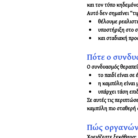
και τον τύπο κηδεμόνα
Αυτό δεν σημαίνει “τι
θέλουμε ρεαλιστι
υποστήριξη στο σ
και σταδιακή προ
Πότε ο συνδυ
Ο συνδυασμός θεραπεί
το παιδί είναι σε
η καμπύλη είναι 
υπάρχει τάση επι
Σε αυτές τις περιπτώσ
καμπύλη πιο σταθερή 
Πώς οργανών
Χρειάζεστε ξεκάθαρα: