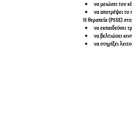
να μειώσει τον κ
να αποτρέψει το 
Η θεραπεία (PSSE) στο
να εκπαιδεύσει τ
να βελτιώσει 
κιν
να στηρίξει λειτ