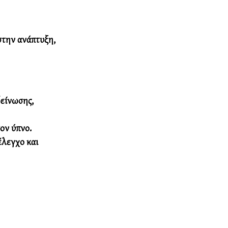
στην ανάπτυξη, 
είνωσης, 
ον ύπνο.
έλεγχο
 και 