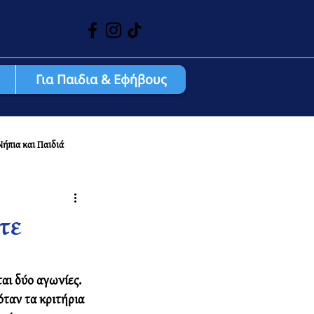
Για Παιδια & Εφήβους
Νήπια και Παιδιά
τε
αι δύο αγωνίες. 
όταν τα κριτήρια 