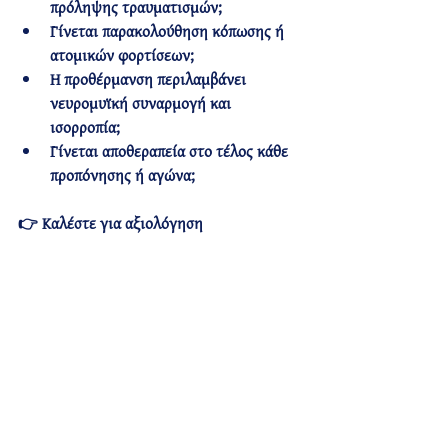
πρόληψης
 τραυματισμών;
Γίνεται 
παρακολούθηση κόπωσης
 ή 
ατομικών φορτίσεων;
Η προθέρμανση περιλαμβάνει 
νευρομυϊκή συναρμογή και 
ισορροπία
;
Γίνεται αποθεραπεία στο τέλος κάθε 
προπόνησης ή αγώνα;
👉
 Καλέστε για αξιολόγηση
Μάθετε περισσότερα
Συμπέρασμα
Οι τραυματισμοί δεν είναι πάντα «κακή 
τύχη». Συχνά είναι 
προβλέψιμοι
 και 
προλαμβάνονται
 όταν δοθεί η κατάλληλη 